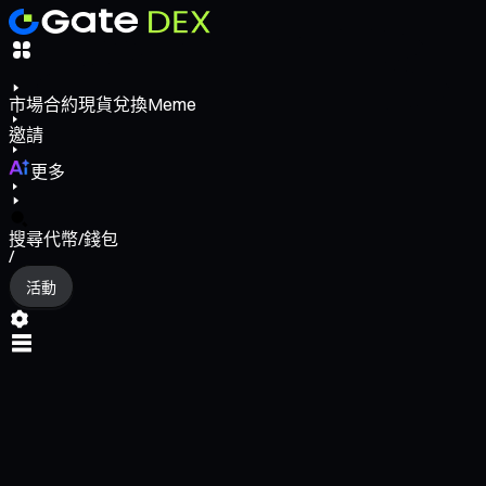
市場
合約
現貨
兌換
Meme
邀請
更多
搜尋代幣/錢包
/
活動