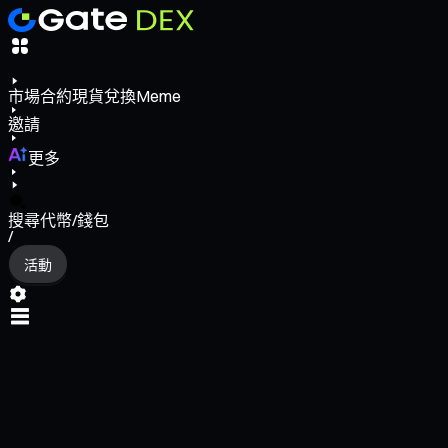
市場
合約
現貨
兌換
Meme
邀請
更多
搜尋代幣/錢包
/
活動