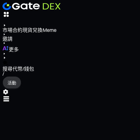
市場
合約
現貨
兌換
Meme
邀請
更多
搜尋代幣/錢包
/
活動