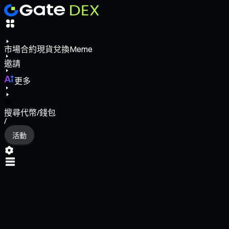
市場
合約
現貨
兌換
Meme
邀請
更多
搜尋代幣/錢包
/
活動