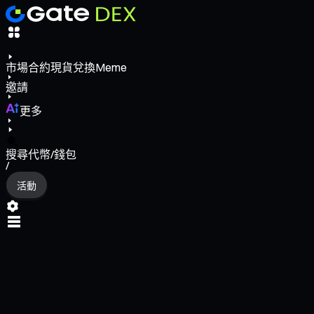
市場
合約
現貨
兌換
Meme
邀請
更多
搜尋代幣/錢包
/
活動