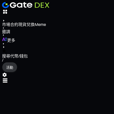
市場
合約
現貨
兌換
Meme
邀請
更多
搜尋代幣/錢包
/
活動