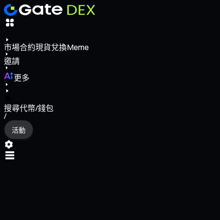
市場
合約
現貨
兌換
Meme
邀請
更多
搜尋代幣/錢包
/
活動