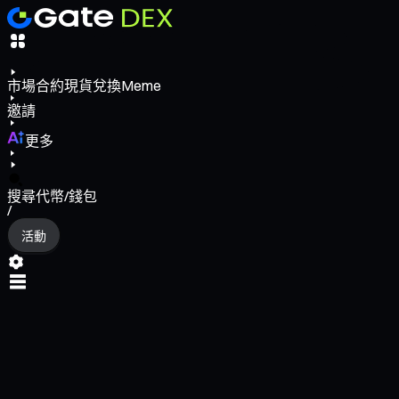
市場
合約
現貨
兌換
Meme
邀請
更多
搜尋代幣/錢包
/
活動