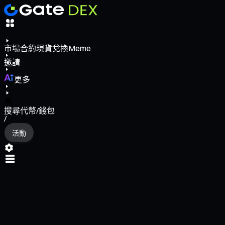
市場
合約
現貨
兌換
Meme
邀請
更多
搜尋代幣/錢包
/
活動