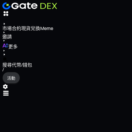
市場
合約
現貨
兌換
Meme
邀請
更多
搜尋代幣/錢包
/
活動