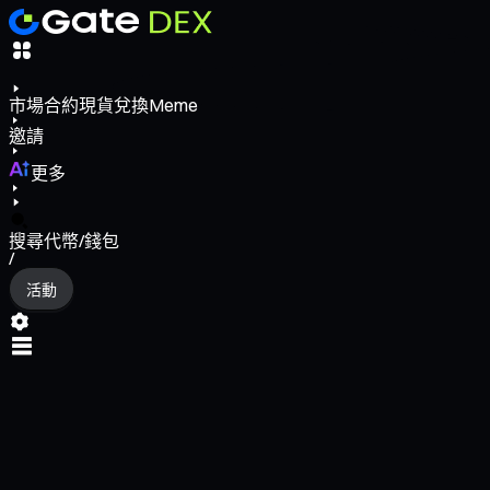
市場
合約
現貨
兌換
Meme
邀請
更多
搜尋代幣/錢包
/
活動