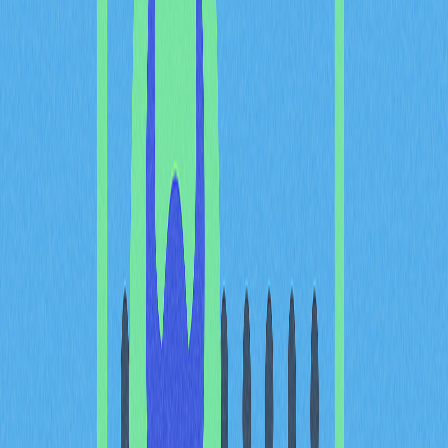
用（DApp）。熱錢包的高效率適合積極操作的用戶，但
因持續連網，面臨網路攻擊風險，使用者須採取強密碼及
雙重驗證等資安措施。
冷錢包則將私鑰完全離線保存，如硬體錢包或紙本錢包。
離線設計有效阻隔網路威脅，為資產提供多一層安全防
護。透過冷錢包進行的交易在本地簽署後再傳送上鏈，有
效降低未經授權存取或遭駭的風險。冷錢包特別適合長期
持有與大額資產管理，無須即時動用。
熱錢包與冷錢包的選擇應依個人風險偏好、使用習慣、投
資期間及資產規模而定。多數資深用戶會採取混合策略，
將少量資產用於日常熱錢包操作，主要資產則長期存放於
冷錢包。
加密資產託管的關鍵意義：