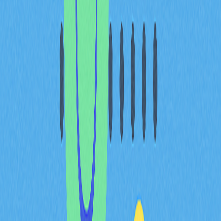
加密資產託管存放解決方案
類型
加密資產託管領域主要分為三大模式，分別適用於不同需
求、風險偏好及專業程度。理解各種模式下託管方定位，
有助用戶理性決策，提升資產安全。
自託管（非託管存放）賦予用戶絕對私鑰與數位資產主控
權。此模式體現加密貨幣「財富主權」及獨立於第三方的
核心精神。選擇自託管的用戶奉行「私鑰非你有，幣就非
你有」，無需信任外部託管方，完全自主掌控資產，消除
對手方風險。但隨之而來的是極高責任——私鑰一旦遺
失、損毀或遺失，缺乏恢復機制，資產將永久消失。自託
管要求用戶具備技術能力、完善備份與嚴密資安管理。