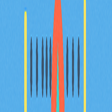
目錄
加密資產託管解析：守護數位資產與
加密密鑰
加密資產託管中的熱錢包與冷錢包
加密資產託管的關鍵意義：守護資產
與強化信任
加密資產託管存放解決方案類型
挑選加密資產託管方的關鍵指標
結論
常見問答
相關文章