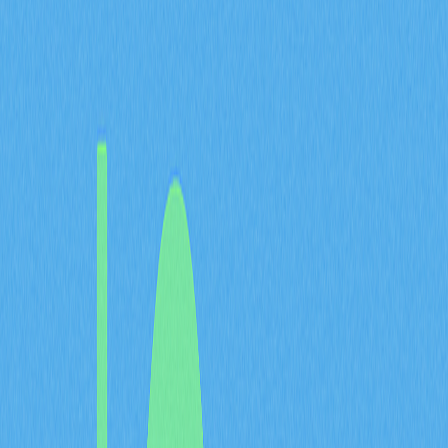
至關重要。
加密資產託管解析：守護數
位資產與加密密鑰
加密資產託管是專為數位資產持有人設計的全方位管理與
安全防護架構。加密資產託管方為負責保管、存取並管理
加密資產所需私鑰的專業實體或服務。與傳統金融機構儲
存實體或電子資產的方式不同，加密資產託管的核心在於
保護私鑰——這些複雜加密密碼是通往區塊鏈資產的唯一
鑰匙。私鑰由高度複雜的字元組合構成，是存取個人加密
資產的唯一入口。
在託管架構下，託管方並非直接持有加密貨幣，而是專注
於守護控制區塊鏈資產存取的私鑰。這一原則與傳統資產