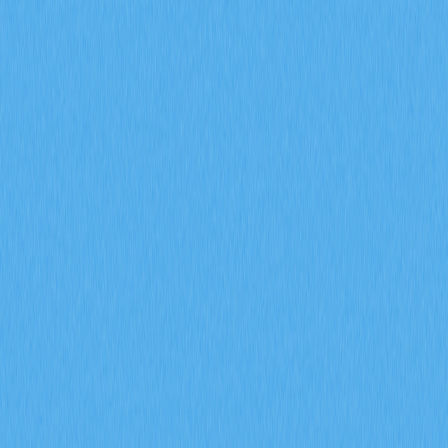
2025-12-02 08:45
區塊鏈
加密視野
投資加密貨幣
Web 3.0
文章評價 : 3.4
0 個評價
深入掌握加密託管服務的核心要點，確保數位資產安全無
虞。了解如何篩選合適的加密託管服務商，並全面剖析託
管方案為機構與個人投資者創造的多元價值。系統化分析
自我託管、部分託管以及第三方託管的差異，協助您穩健
守護加密資產投資安全。
什麼是加密貨幣託管：如何
選擇適合的加密資產存放方
式
加密貨幣託管徹底革新了個人及機構管理、保護數位資產
的方式。隨著加密貨幣產業不斷演進，深入瞭解各種託管
方案及其影響，已成為參與數位資產生態圈的核心門檻。
明確加密資產託管方的定位與託管機制，對守護數位財富