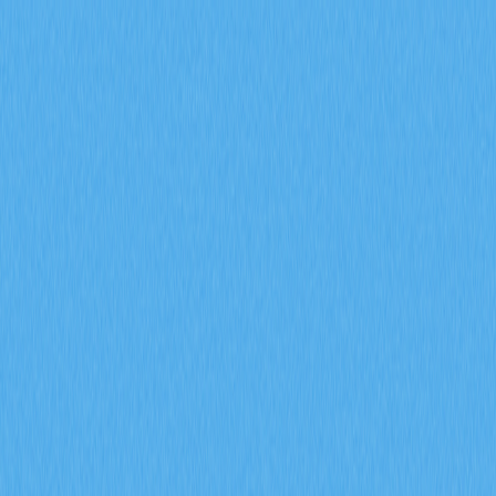
市場
合約
現貨
兌換
Meme
邀請
更多
搜尋代幣/錢包
/
活動
加密貨幣百科
加密資產託管服務的功能解析
加密資產託管服務的功能解
析