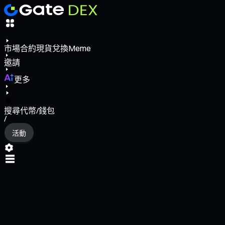
市場
合約
現貨
兌換
Meme
邀請
更多
搜尋代幣/錢包
/
活動