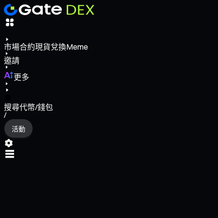
市場
合約
現貨
兌換
Meme
邀請
更多
搜尋代幣/錢包
/
活動