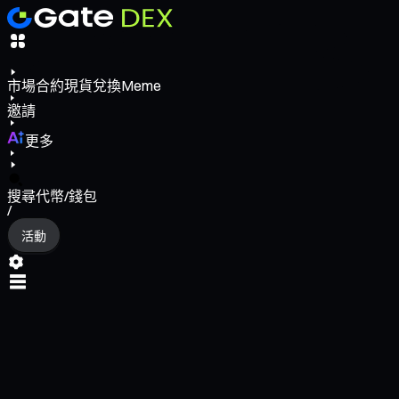
市場
合約
現貨
兌換
Meme
邀請
更多
搜尋代幣/錢包
/
活動