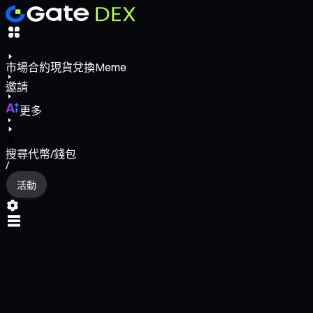
市場
合約
現貨
兌換
Meme
邀請
更多
搜尋代幣/錢包
/
活動