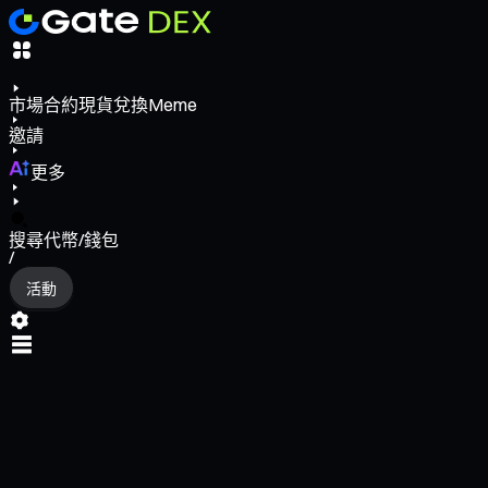
市場
合約
現貨
兌換
Meme
邀請
更多
搜尋代幣/錢包
/
活動