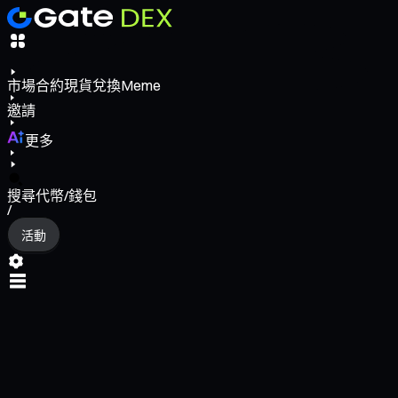
市場
合約
現貨
兌換
Meme
邀請
更多
搜尋代幣/錢包
/
活動