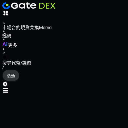
市場
合約
現貨
兌換
Meme
邀請
更多
搜尋代幣/錢包
/
活動