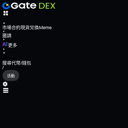
市場
合約
現貨
兌換
Meme
邀請
更多
搜尋代幣/錢包
/
活動