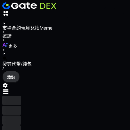
市場
合約
現貨
兌換
Meme
邀請
更多
搜尋代幣/錢包
/
活動