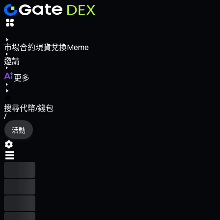
市場
合約
現貨
兌換
Meme
邀請
更多
搜尋代幣/錢包
/
活動