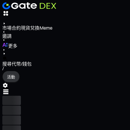
市場
合約
現貨
兌換
Meme
邀請
更多
搜尋代幣/錢包
/
活動