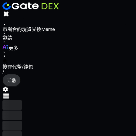
市場
合約
現貨
兌換
Meme
邀請
更多
搜尋代幣/錢包
/
活動