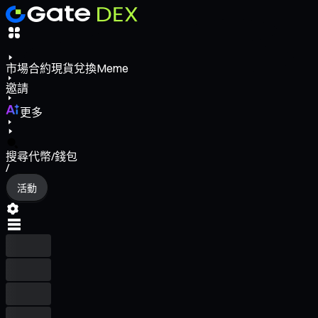
市場
合約
現貨
兌換
Meme
邀請
更多
搜尋代幣/錢包
/
活動