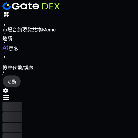
市場
合約
現貨
兌換
Meme
邀請
更多
搜尋代幣/錢包
/
活動