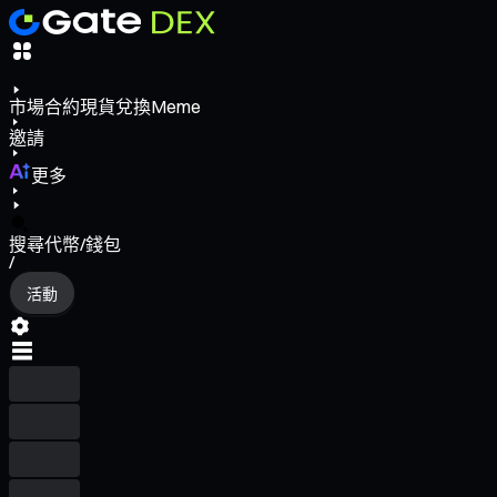
市場
合約
現貨
兌換
Meme
邀請
更多
搜尋代幣/錢包
/
活動