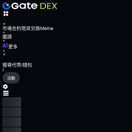
市場
合約
現貨
兌換
Meme
邀請
更多
搜尋代幣/錢包
/
活動