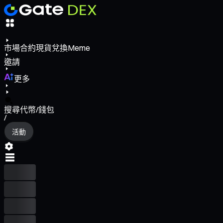
市場
合約
現貨
兌換
Meme
邀請
更多
搜尋代幣/錢包
/
活動