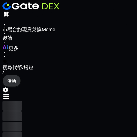
市場
合約
現貨
兌換
Meme
邀請
更多
搜尋代幣/錢包
/
活動