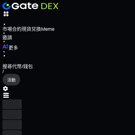
市場
合約
現貨
兌換
Meme
邀請
更多
搜尋代幣/錢包
/
活動