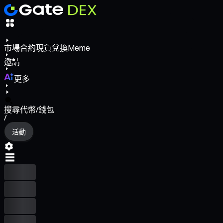
市場
合約
現貨
兌換
Meme
邀請
更多
搜尋代幣/錢包
/
活動