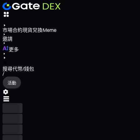
市場
合約
現貨
兌換
Meme
邀請
更多
搜尋代幣/錢包
/
活動