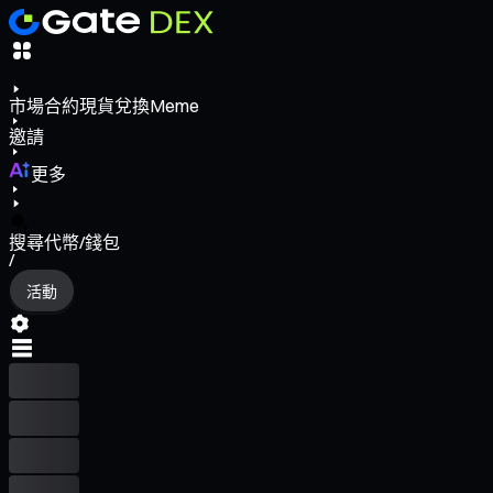
市場
合約
現貨
兌換
Meme
邀請
更多
搜尋代幣/錢包
/
活動