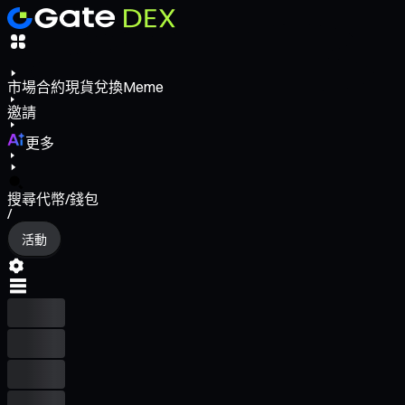
市場
合約
現貨
兌換
Meme
邀請
更多
搜尋代幣/錢包
/
活動