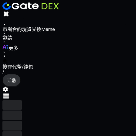
市場
合約
現貨
兌換
Meme
邀請
更多
搜尋代幣/錢包
/
活動