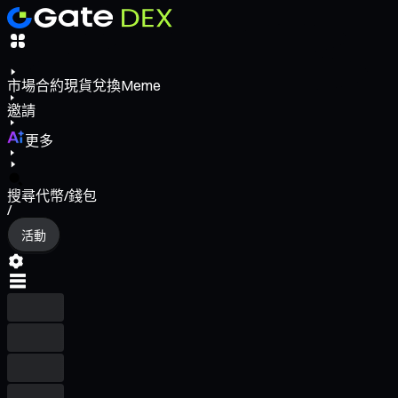
市場
合約
現貨
兌換
Meme
邀請
更多
搜尋代幣/錢包
/
活動