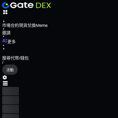
市場
合約
現貨
兌換
Meme
邀請
更多
搜尋代幣/錢包
/
活動