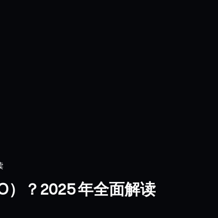
读
）？2025 年全面解读