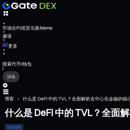
市场
合约
现货
兑换
Meme
邀请
更多
搜索代币/钱包
/
活动
博客
什么是 DeFi 中的 TVL？全面解析去中心化金融的核
什么是 DeFi 中的 TVL？
市场观察