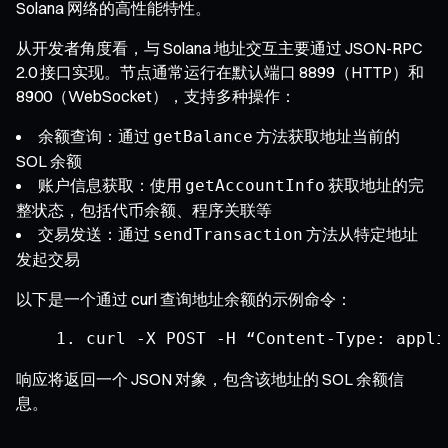
Solana 网络的高性能特性。
从开发者角度看，与 Solana 地址交互主要通过 JSON-RPC
2.0 接口实现。节点通常运行在默认端口 8899（HTTP）和
8900（WebSocket），支持多种操作：
余额查询：通过
方法获取地址当前的
getBalance
SOL 余额
账户信息获取：使用
获取地址的完
getAccountInfo
整状态，包括代币余额、程序关联等
交易发送：通过
方法从特定地址
sendTransaction
发起交易
以下是一个通过 curl 查询地址余额的示例命令：
curl 
-
X POST 
-
H 
“
Content
-
Type
:
 appli
响应将返回一个 JSON 对象，包含该地址的 SOL 余额信
息。