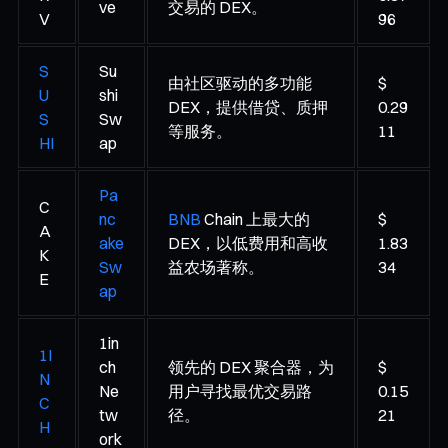
ve
交易的 DEX。
V
96
S
Su
由社区驱动的多功能
$
U
shi
DEX，提供借贷、质押
0.29
S
Sw
等服务。
11
HI
ap
Pa
C
nc
BNB
Chain 上最大的
$
A
ake
DEX，以低费用和高收
1.83
K
Sw
益农场著称。
34
E
ap
1in
1I
ch
领先的 DEX 聚合器，为
$
N
Ne
用户寻找最优交易路
0.15
C
tw
径。
21
H
ork