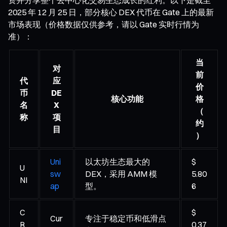
2025 年 12 月 25 日，部分核心 DEX 代币在 Gate 上的最新
市场表现（价格数据仅供参考，请以 Gate 实时行情为
准）：
当
对
前
代
应
价
币
DE
核心功能
格
名
X
（
称
项
约
目
）
Uni
以太坊生态最大的
$
U
sw
DEX，采用 AMM 模
5.80
NI
ap
型。
6
C
$
Cur
专注于稳定币和低滑点
R
0.37