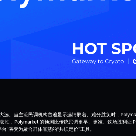
年美国总统大选。当主流民调机构普遍显示选情胶着、难分胜负时，Poly
，Polymarket 的预测比传统民调更早、更准。这场胜利让 P
台”演变为聚合群体智慧的“共识定价”工具。