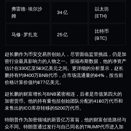
弗雷德·埃尔沙
以太坊
34 亿
姆
(ETH)
比特币
马修·罗扎克
25 亿
(BTC)
赵长鹏作为币安交易所创始人，尽管面临监管挑战，仍是加
密行业最具影响力的人物之一。据福布斯数据，他的净资产
估计在330亿至563亿美元之间。更详细的分析显示，赵长
鹏持有约9400万BNB代币，占市场流通量的64%，按当前
价格计算价值约677亿美元。
赵长鹏的财富增长与BNB紧密相连，后者是市值第四大的
加密货币。他的持有量包括创始团队分配的4160万代币和
未售出的ICO库存转移的5200万代币。
特朗普作为加密领域的新晋亿万富翁，他的财富创造路径与
众不同。特朗普通过发行与自己同名的TRUMP代币进入加