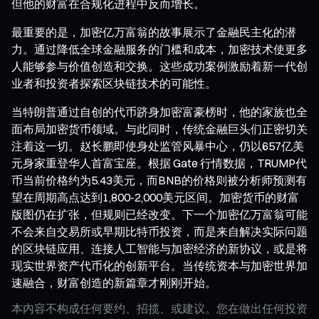
但他的财富在合规化进程中反而增长。
最重要的是，加密亿万富翁的故事展示了金融民主化的潜
力。通过降低全球金融服务的门槛和成本，加密技术使更多
人能够参与价值创造和交换。这些成功案例激励着新一代创
业者和投资者探索区块链技术的可能性。
当特朗普通过自创的代币跻身加密富豪榜时，他的家族也全
面布局加密货币领域。与此同时，传统金融巨头们正密切关
注着这一切。赵长鹏即使身处监管风暴中心，仍以657亿美
元身家重登华人首富宝座。根据 Gate 行情数据，TRUMP代
币当前价格约为5.43美元，而BNB的价格则被分析师预测有
望在周期高点达到1,800-2,000美元区间。加密货币的财富
版图仍在扩张，但规则已经改变。下一个加密亿万富翁可能
不会来自交易所或早期比特币投资，而是来自解决实际问题
的区块链应用、连接人工智能与加密经济的新协议，或是将
现实世界资产代币化的创新平台。当传统资本与加密世界加
速融合，财富创造的新篇章才刚刚开始。
本内容不构成任何要约、招揽、或建议。您在做出任何投资