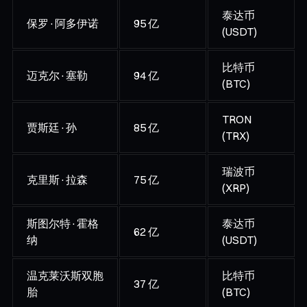
泰达币
保罗·阿多伊诺
95 亿
(USDT)
比特币
迈克尔·塞勒
94 亿
(BTC)
TRON
贾斯廷·孙
85 亿
(TRX)
瑞波币
克里斯·拉森
75 亿
(XRP)
斯图尔特·霍格
泰达币
62 亿
纳
(USDT)
温克莱沃斯双胞
比特币
37 亿
胎
(BTC)