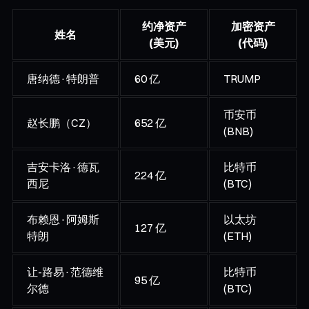
约净资产
加密资产
姓名
(美元)
(代码)
唐纳德·特朗普
60 亿
TRUMP
币安币
赵长鹏（CZ）
652 亿
(BNB)
吉安卡洛·德瓦
比特币
224 亿
西尼
(BTC)
布赖恩·阿姆斯
以太坊
127 亿
特朗
(ETH)
让-路易·范德维
比特币
95 亿
尔德
(BTC)