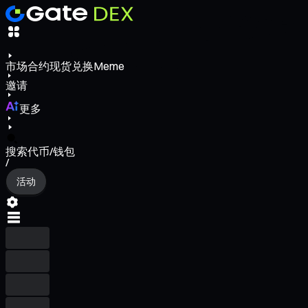
市场
合约
现货
兑换
Meme
邀请
更多
搜索代币/钱包
/
活动