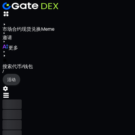
市场
合约
现货
兑换
Meme
邀请
更多
搜索代币/钱包
/
活动