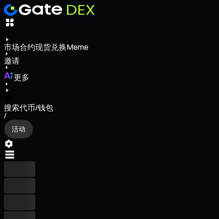
市场
合约
现货
兑换
Meme
邀请
更多
搜索代币/钱包
/
活动