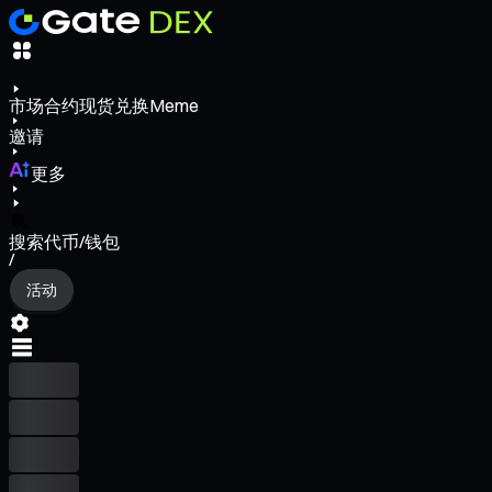
市场
合约
现货
兑换
Meme
邀请
更多
搜索代币/钱包
/
活动