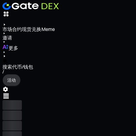
市场
合约
现货
兑换
Meme
邀请
更多
搜索代币/钱包
/
活动