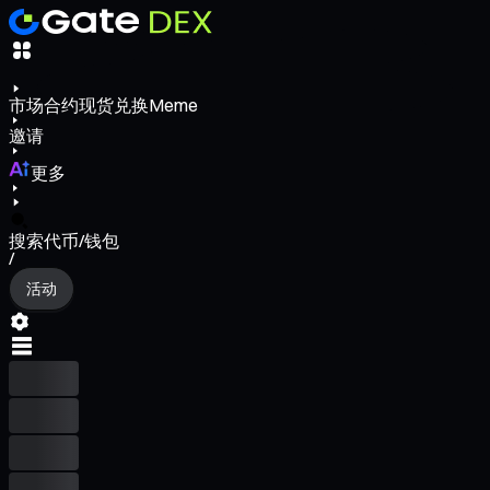
市场
合约
现货
兑换
Meme
邀请
更多
搜索代币/钱包
/
活动